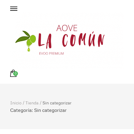
Aceite de Oliva
Desde el Corazon de la Alcarria Guadalajara
0
Virgen Extra de
Inicio
/
Tienda
/
Sin categorizar
Categoría:
Sin categorizar
Calidad